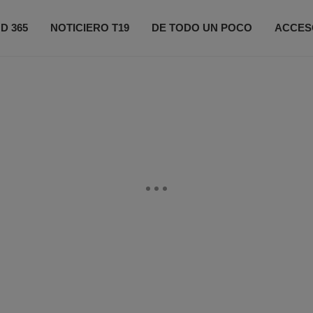
D 365
NOTICIERO T19
DE TODO UN POCO
ACCES
ONÉCTATE
PRÓXIMOS EVENTOS
FIFA 2026
CO