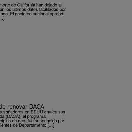
orte de California han dejado al
los últimos datos facilitados por
tado. El gobierno nacional aprobó
[…]
ado renovar DACA
enes soñadores en EEUU envíen sus
rida (DACA), el programa
cipios de mes fue suspendido por
ecientes de Departamento […]