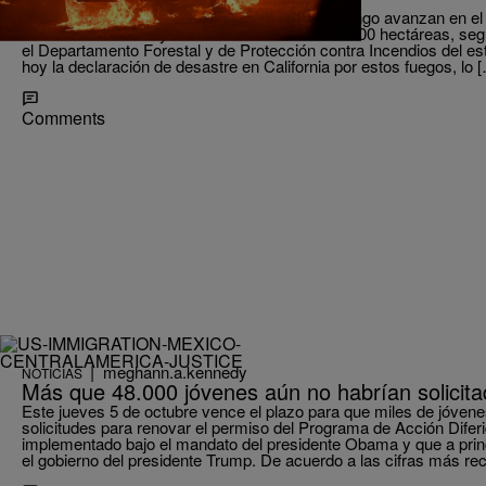
Los devastadores incendios que desde el domingo avanzan en el n
menos 17 muertos y han arrasado más de 46.500 hectáreas, según 
el Departamento Forestal y de Protección contra Incendios del es
hoy la declaración de desastre en California por estos fuegos, lo 
Comments
|
meghann.a.kennedy
NOTICIAS
Más que 48.000 jóvenes aún no habrían solicit
Este jueves 5 de octubre vence el plazo para que miles de jóv
solicitudes para renovar el permiso del Programa de Acción Dife
implementado bajo el mandato del presidente Obama y que a prin
el gobierno del presidente Trump. De acuerdo a las cifras más r