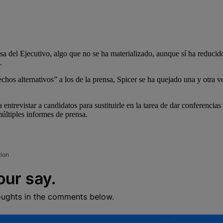
a del Ejecutivo, algo que no se ha materializado, aunque sí ha reduci
.
s alternativos” a los de la prensa, Spicer se ha quejado una y otra vez
a entrevistar a candidatos para sustituirle en la tarea de dar conferenc
últiples informes de prensa.
tion
our say.
oughts in the comments below.