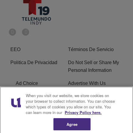
EEO
Términos De Servicio
Politica De Privacidad
Do Not Sell or Share My
Personal Information
Ad Choice
Advertise With Us
When you visit our website, we store cookies on
Terms of Service
R1 Digital
your browser to collect information. You can choose
which types of cookies you allow on our site. You
Closed Captioning
can learn more in our
Privacy Policy here.
Agree