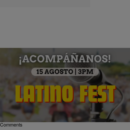
|
Ysabel Chopite
¿QUÉ PASA INDY?
Latino Fest celebrará cultura hispana en Indiana
State Fair
La Indiana State Fair celebrará la cultura latina con un evento gratuito
lleno de entretenimiento para toda la familia
Comments