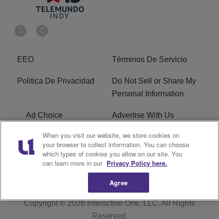
EEO
Términos De Servicio
Politica De Privacidad
Do Not Sell or Share My
Personal Information
Ad Choice
Advertise With Us
When you visit our website, we store cookies on
Terms of Service
R1 Digital
your browser to collect information. You can choose
which types of cookies you allow on our site. You
Closed Captioning
can learn more in our
Privacy Policy here.
Agree
Copyright © 2026
Interactive One, LLC
. All Rights
Reserved.