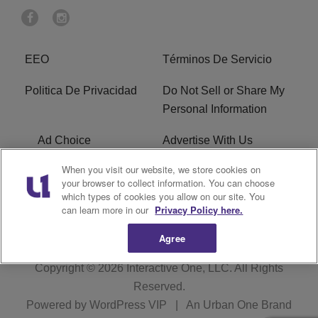
EEO
Términos De Servicio
Politica De Privacidad
Do Not Sell or Share My
Personal Information
Ad Choice
Advertise With Us
When you visit our website, we store cookies on
Terms of Service
R1 Digital
your browser to collect information. You can choose
which types of cookies you allow on our site. You
Closed Captioning
can learn more in our
Privacy Policy here.
Agree
Copyright © 2026
Interactive One, LLC
. All Rights
Reserved.
Powered by
WordPress VIP
|
An Urban One Brand