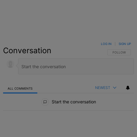
LOG IN
|
SIGN UP
Conversation
FOLLOW THIS C
FOLLOW
NEWEST
ALL COMMENTS
All Comments
Start the conversation