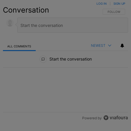
LOG IN
|
SIGN UP
Conversation
FOLLOW THIS C
FOLLOW
NEWEST
ALL COMMENTS
All Comments
Start the conversation
Powered by