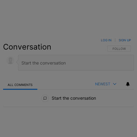
LOG IN
|
SIGN UP
Conversation
FOLLOW THIS C
FOLLOW
NEWEST
ALL COMMENTS
All Comments
Start the conversation