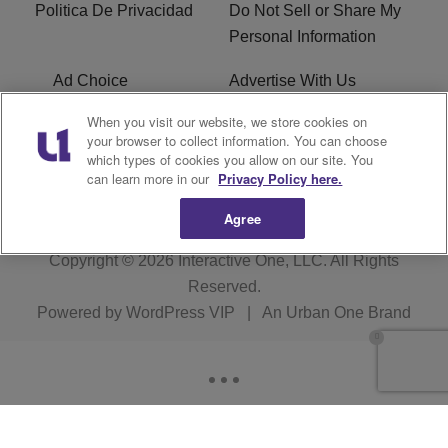
Politica De Privacidad
Do Not Sell or Share My
Personal Information
Ad Choice
Advertise With Us
When you visit our website, we store cookies on
Terms of Service
R1 Digital
your browser to collect information. You can choose
which types of cookies you allow on our site. You
Closed Captioning
can learn more in our
Privacy Policy here.
Agree
Copyright © 2026
Interactive One, LLC
. All Rights
Reserved.
Powered by
WordPress VIP
|
An Urban One Brand