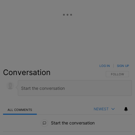
LOG IN
|
SIGN UP
Conversation
FOLLOW THIS C
FOLLOW
NEWEST
ALL COMMENTS
All Comments
Start the conversation