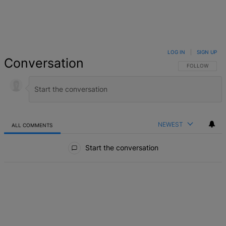
LOG IN
|
SIGN UP
Conversation
FOLLOW THIS 
FOLLOW
NEWEST
ALL COMMENTS
All Comments
Start the conversation