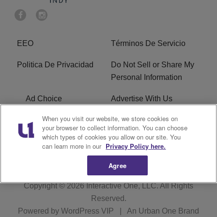
EEO
Términos De Servicio
Politica De Privacidad
Do Not Sell or Share My
Personal Information
Ad Choice
Advertise With Us
When you visit our website, we store cookies on
Terms of Service
R1 Digital
your browser to collect information. You can choose
which types of cookies you allow on our site. You
Closed Captioning
can learn more in our
Privacy Policy here.
Agree
Copyright © 2026
Interactive One, LLC
. All Rights
Reserved.
Powered by
WordPress VIP
|
An Urban One Brand