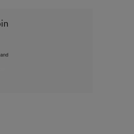
in
and
be