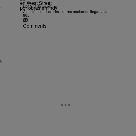
|
LOCAL
Diego Alfonso
Atención conductores: cierres nocturnos llegan a la I-
865
Comments