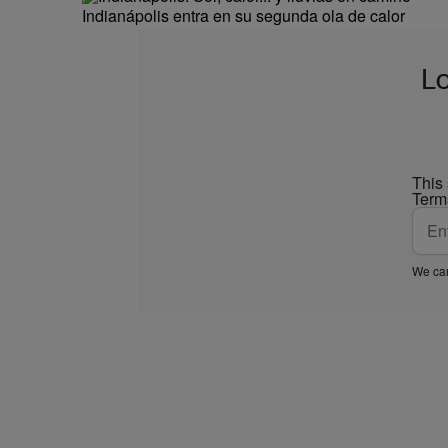
Indianápolis entra en su segunda ola de calor
L
This
Term
We car