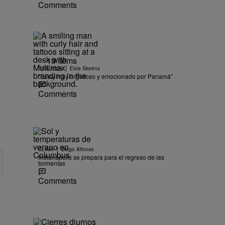
Comments
10 Items
|
FIFA 2026
Elvia Skeens
“Estoy muy orgulloso y emocionado por Panamá”
Comments
|
CLIMA
Diego Alfonso
Indianápolis se prepara para el regreso de las
tormentas
Comments