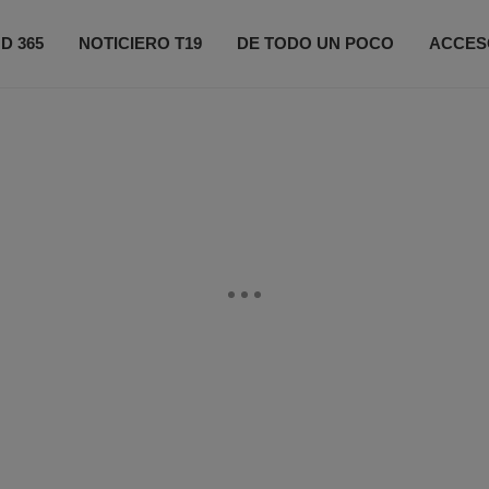
D 365
NOTICIERO T19
DE TODO UN POCO
ACCES
ONÉCTATE
PRÓXIMOS EVENTOS
FIFA 2026
CO