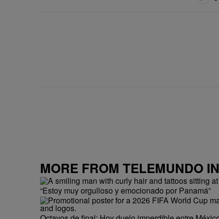
MORE FROM TELEMUNDO I
“Estoy muy orgulloso y emocionado por Panamá”
Octavos de final: Hoy duelo imperdible entre México