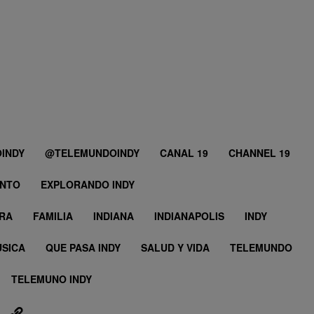
INDY
@TELEMUNDOINDY
CANAL 19
CHANNEL 19
ENTO
EXPLORANDO INDY
ERA
FAMILIA
INDIANA
INDIANAPOLIS
INDY
SICA
QUE PASA INDY
SALUD Y VIDA
TELEMUNDO
TELEMUNO INDY