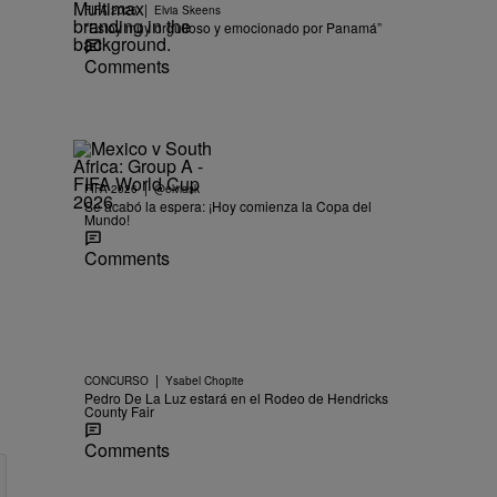
|
FIFA 2026
Elvia Skeens
“Estoy muy orgulloso y emocionado por Panamá”
Comments
|
FIFA 2026
@elviask
Se acabó la espera: ¡Hoy comienza la Copa del
Mundo!
Comments
|
CONCURSO
Ysabel Chopite
Pedro De La Luz estará en el Rodeo de Hendricks
County Fair
Comments