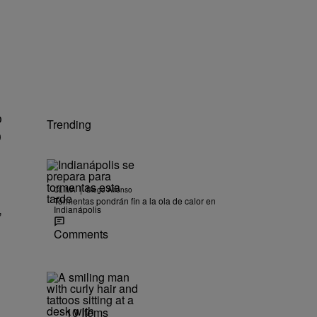
o
Trending
0
|
CLIMA
Diego Alfonso
Tormentas pondrán fin a la ola de calor en
,
Indianápolis
Comments
10 Items