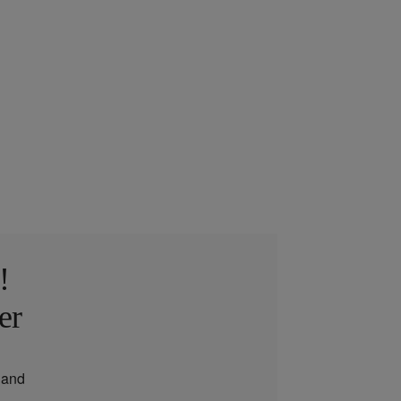
!
er
and