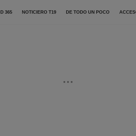
D 365
NOTICIERO T19
DE TODO UN POCO
ACCES
ONÉCTATE
PRÓXIMOS EVENTOS
FIFA 2026
CO