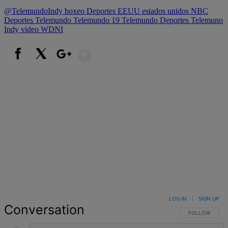
@TelemundoIndy
boxeo
Deportes
EEUU
estados unidos
NBC
Deportes
Telemundo
Telemundo 19
Telemundo Deportes
Telemuno
Indy
video
WDNI
Show More
Facebook
X
Google+
LOG IN
|
SIGN UP
Conversation
FOLLOW THIS 
FOLLOW