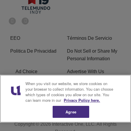
EEO
Términos De Servicio
Politica De Privacidad
Do Not Sell or Share My
Personal Information
Ad Choice
Advertise With Us
When you visit our website, we store cookies on
Terms of Service
R1 Digital
your browser to collect information. You can choose
which types of cookies you allow on our site. You
Closed Captioning
can learn more in our
Privacy Policy here.
Agree
Copyright © 2026
Interactive One, LLC
. All Rights