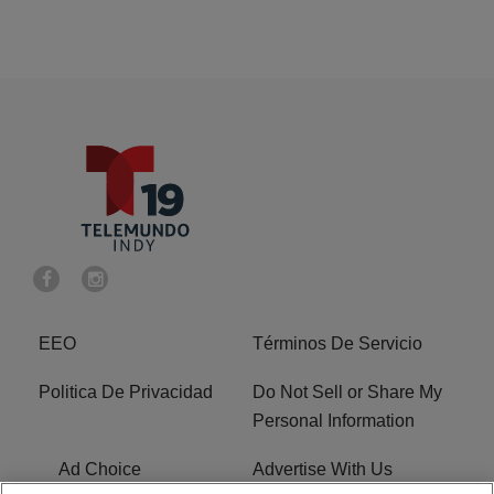
EEO
Términos De Servicio
Politica De Privacidad
Do Not Sell or Share My
Personal Information
Ad Choice
Advertise With Us