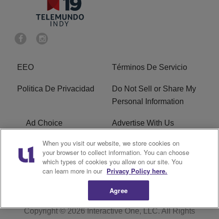
EEO
Términos De Servicio
Politica De Privacidad
Do Not Sell or Share My
Personal Information
Ad Choice
Advertise With Us
When you visit our website, we store cookies on
Terms of Service
R1 Digital
your browser to collect information. You can choose
which types of cookies you allow on our site. You
Closed Captioning
can learn more in our
Privacy Policy here.
Agree
Copyright © 2026
Interactive One, LLC
. All Rights