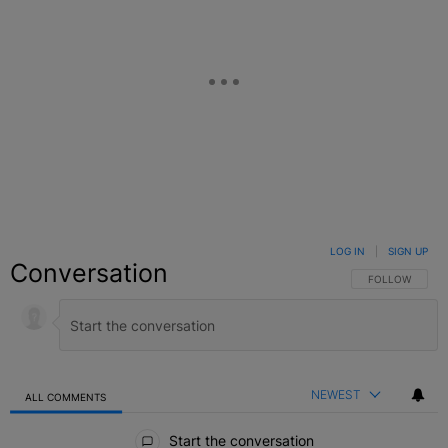
LOG IN
|
SIGN UP
Conversation
FOLLOW THIS C
FOLLOW
NEWEST
ALL COMMENTS
All Comments
Start the conversation