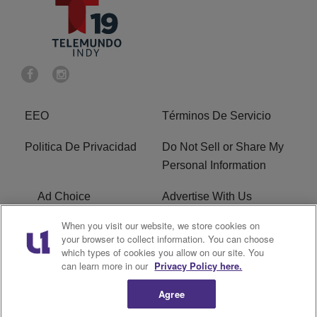
EEO
Términos De Servicio
Politica De Privacidad
Do Not Sell or Share My
Personal Information
Ad Choice
Advertise With Us
When you visit our website, we store cookies on
Terms of Service
R1 Digital
your browser to collect information. You can choose
which types of cookies you allow on our site. You
Closed Captioning
can learn more in our
Privacy Policy here.
Agree