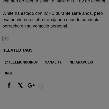
examen de aliento a White, salió en 0.182 de alcohol.
White ha estado con IMPD durante siete años, pero
esa noche no estaba trabajando cuando conducía
borracho en su vehículo personal.
✕
RELATED TAGS
@TELEMUNDOINDY
CANAL 19
INDIANAPOLIS
INDY
Show More
Facebook
X
Google+