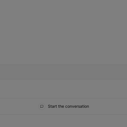
IFIED WHEN NEW COMMENTS ARE POSTED
Start the conversation