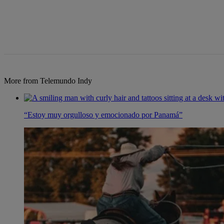
More from Telemundo Indy
“Estoy muy orgulloso y emocionado por Panamá”