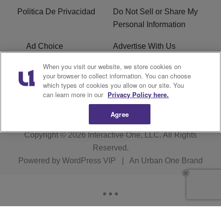
Politica De Privacidad
Do Not Sell or Share My
Personal Information
Ad Choice
Advertise With Us
When you visit our website, we store cookies on
Terms of Service
R1 Digital
your browser to collect information. You can choose
which types of cookies you allow on our site. You
Closed Captioning
can learn more in our
Privacy Policy here.
Agree
Copyright © 2026
Interactive One, LLC
. All Rights
Reserved.
Powered by
WordPress VIP
|
An Urban One Brand