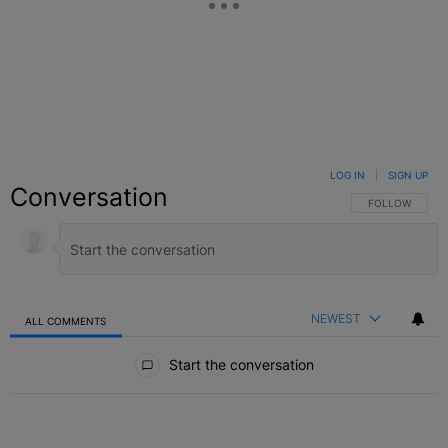
LOG IN
|
SIGN UP
Conversation
FOLLOW THIS C
FOLLOW
NEWEST
ALL COMMENTS
All Comments
Start the conversation