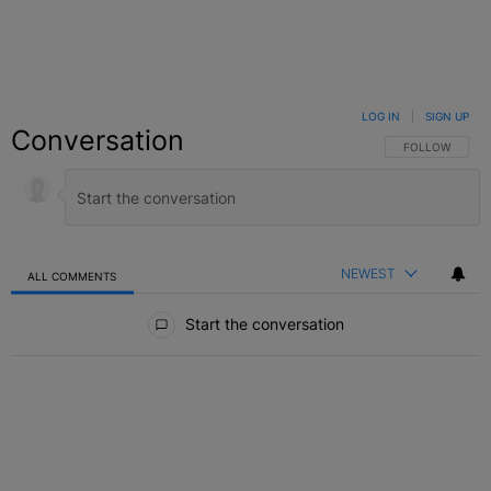
LOG IN
|
SIGN UP
Conversation
FOLLOW THIS C
FOLLOW
NEWEST
ALL COMMENTS
All Comments
Start the conversation