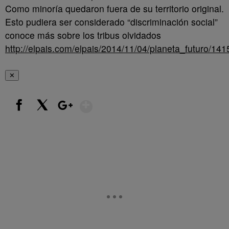
Como minoría quedaron fuera de su territorio original.
Esto pudiera ser considerado “discriminación social”
conoce más sobre los tribus olvidados
http://elpais.com/elpais/2014/11/04/planeta_futuro/1
✕
Show More
Facebook
X
Google+