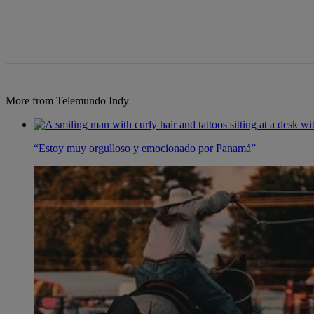
More from Telemundo Indy
“Estoy muy orgulloso y emocionado por Panamá”