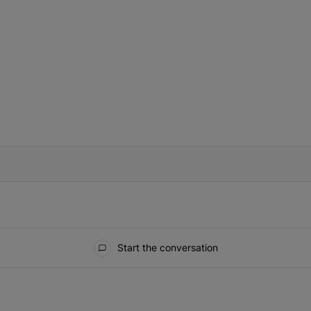
IFIED WHEN NEW COMMENTS ARE POSTED
Start the conversation