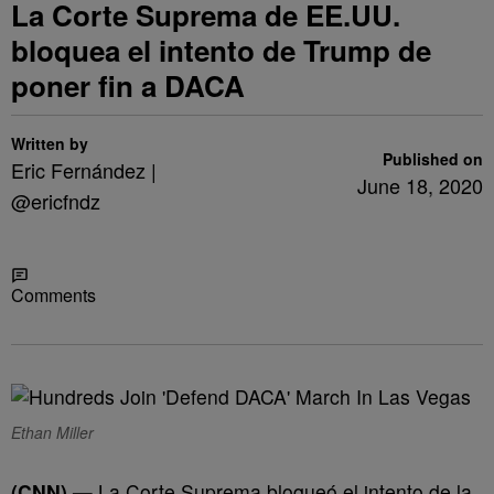
La Corte Suprema de EE.UU.
bloquea el intento de Trump de
poner fin a DACA
Written by
Published on
Eric Fernández |
June 18, 2020
@ericfndz
Share
Comments
Ethan Miller
(CNN)
—
La Corte Suprema bloqueó el intento de la