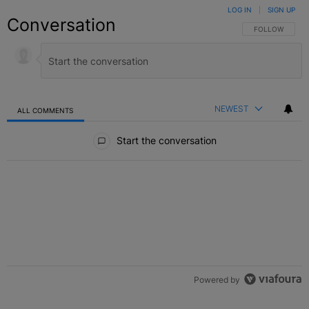
LOG IN
|
SIGN UP
Conversation
FOLLOW THIS C
FOLLOW
NEWEST
ALL COMMENTS
All Comments
Start the conversation
Powered by