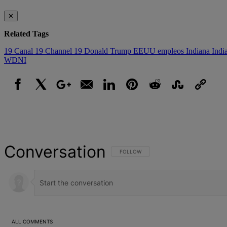
✕
Related Tags
19
Canal 19
Channel 19
Donald Trump
EEUU
empleos
Indiana
Indi
WDNI
Facebook
X
Google+
Email
LinkedIn
Pinterest
Reddit
StumbleUpon
Link
Conversation
FOLLOW THIS CONVERSATION TO BE NOT
FOLLOW
ALL COMMENTS