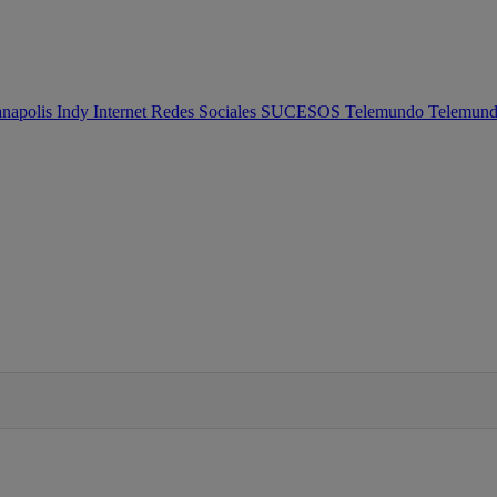
anapolis
Indy
Internet
Redes Sociales
SUCESOS
Telemundo
Telemun
IFIED WHEN NEW COMMENTS ARE POSTED