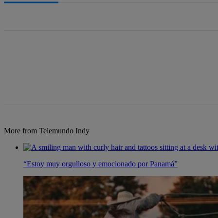
All Comments
More from Telemundo Indy
“Estoy muy orgulloso y emocionado por Panamá”