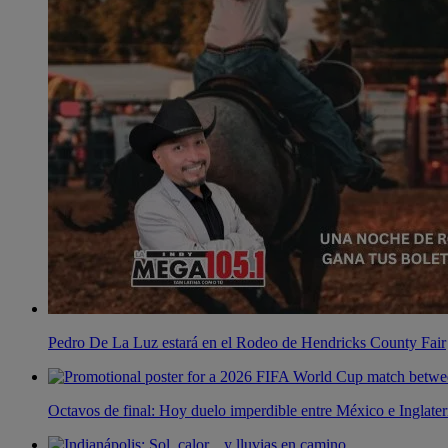
Pedro De La Luz estará en el Rodeo de Hendricks County Fair
Octavos de final: Hoy duelo imperdible entre México e Inglater