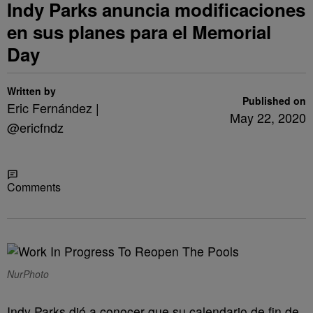
Indy Parks anuncia modificaciones
en sus planes para el Memorial
Day
Written by
Published on
Eric Fernández |
May 22, 2020
@ericfndz
Share
Comments
NurPhoto
Indy Parks dió a conocer que su calendario de fin de