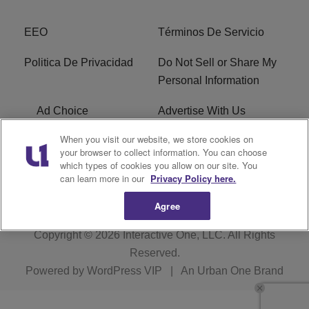
EEO
Términos De Servicio
Politica De Privacidad
Do Not Sell or Share My
Personal Information
Ad Choice
Advertise With Us
When you visit our website, we store cookies on
Terms of Service
R1 Digital
your browser to collect information. You can choose
which types of cookies you allow on our site. You
Closed Captioning
can learn more in our
Privacy Policy here.
Agree
Copyright © 2026
Interactive One, LLC
. All Rights
Reserved.
Powered by
WordPress VIP
|
An Urban One Brand