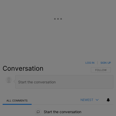
LOG IN
|
SIGN UP
Conversation
FOLLOW THIS C
FOLLOW
NEWEST
ALL COMMENTS
All Comments
Start the conversation