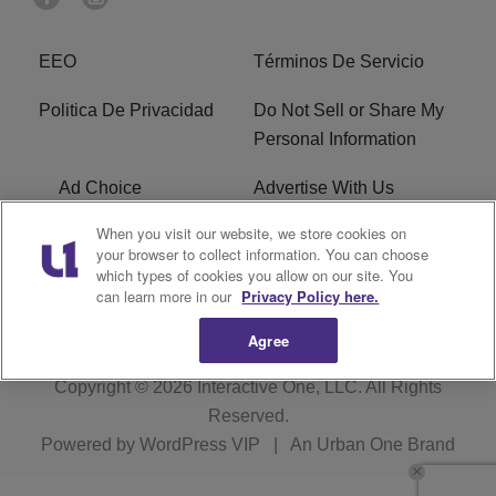
EEO
Términos De Servicio
Politica De Privacidad
Do Not Sell or Share My
Personal Information
Ad Choice
Advertise With Us
When you visit our website, we store cookies on
Terms of Service
R1 Digital
your browser to collect information. You can choose
which types of cookies you allow on our site. You
Closed Captioning
can learn more in our
Privacy Policy here.
Agree
Copyright © 2026
Interactive One, LLC
. All Rights
Reserved.
Powered by
WordPress VIP
|
An Urban One Brand