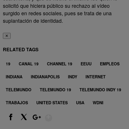
solicitó que hiciera público su rechazo al vídeo
surgido en redes sociales, pues se trata de una
suplantación de identidad.
✕
RELATED TAGS
19
CANAL 19
CHANNEL 19
EEUU
EMPLEOS
INDIANA
INDIANAPOLIS
INDY
INTERNET
TELEMUNDO
TELEMUNDO 19
TELEMUNDO INDY 19
TRABAJOS
UNITED STATES
USA
WDNI
Show More
Facebook
X
Google+