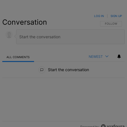
LOG IN
|
SIGN UP
Conversation
FOLLOW THIS 
FOLLOW
NEWEST
ALL COMMENTS
All Comments
Start the conversation
Powered by