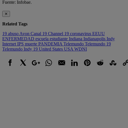
Fuente: Infobae.
✕
Related Tags
19
abuso
Avon
Canal 19
Channel 19
coronavirus
EEUU
ENFERMEDAD
escuela
estudiante
Indiana
Indianapolis
Indy
Internet
IPS
muerte
PANDEMIA
Telemundo
Telemundo 19
Telemundo Indy 19
United States
USA
WDNI
Facebook
X
Google+
WhatsApp
Email
LinkedIn
Pinterest
Reddit
StumbleUpo
Link