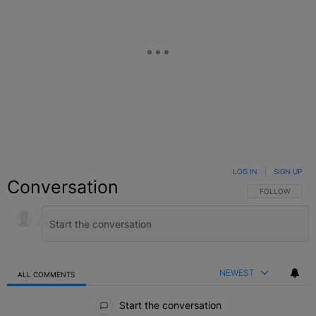
LOG IN
|
SIGN UP
Conversation
FOLLOW THIS C
FOLLOW
NEWEST
ALL COMMENTS
All Comments
Start the conversation