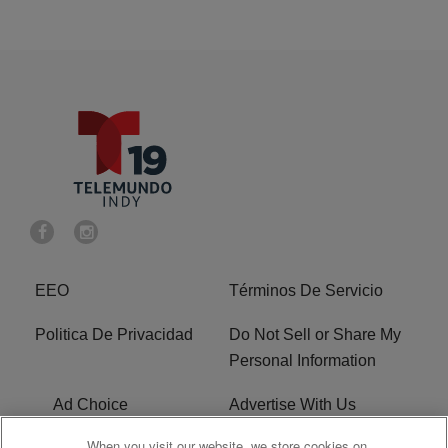
EEO
Términos De Servicio
Politica De Privacidad
Do Not Sell or Share My
Personal Information
Ad Choice
Advertise With Us
When you visit our website, we store cookies on