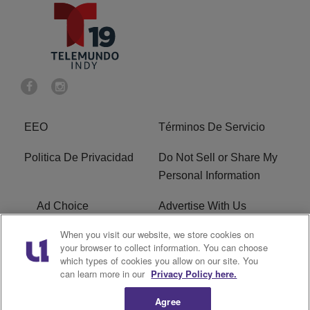
EEO
Términos De Servicio
Politica De Privacidad
Do Not Sell or Share My
Personal Information
Ad Choice
Advertise With Us
When you visit our website, we store cookies on
Terms of Service
R1 Digital
your browser to collect information. You can choose
which types of cookies you allow on our site. You
Closed Captioning
can learn more in our
Privacy Policy here.
Agree