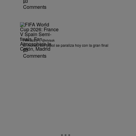
Comments
|
FIFA 2026
@elviask
El mundo del fútbol se paraliza hoy con la gran final
Comments