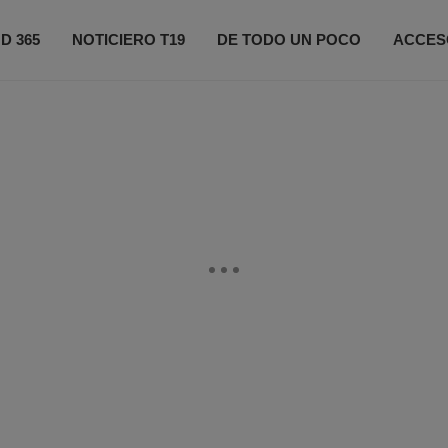
D 365
NOTICIERO T19
DE TODO UN POCO
ACCES
ONÉCTATE
PRÓXIMOS EVENTOS
FIFA 2026
CO