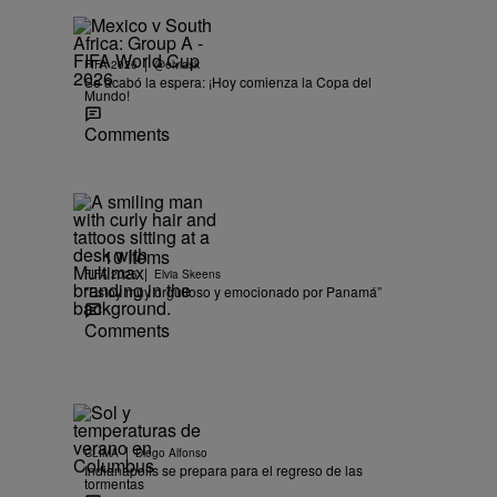
|
FIFA 2026
@elviask
Se acabó la espera: ¡Hoy comienza la Copa del
Mundo!
Comments
10 Items
|
FIFA 2026
Elvia Skeens
“Estoy muy orgulloso y emocionado por Panamá”
Comments
|
CLIMA
Diego Alfonso
Indianápolis se prepara para el regreso de las
tormentas