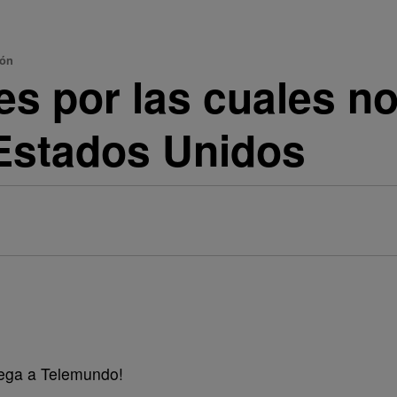
lón
es por las cuales n
 Estados Unidos
lega a Telemundo!