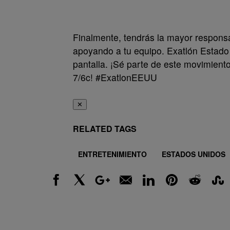
Finalmente, tendrás la mayor responsa
apoyando a tu equipo. Exatlón Estado
pantalla. ¡Sé parte de este movimiento
7/6c! #ExatlonEEUU
✕
RELATED TAGS
ENTRETENIMIENTO
ESTADOS UNIDOS
Facebook
X
Google+
Email
LinkedIn
Pinterest
Reddit
Stumbl