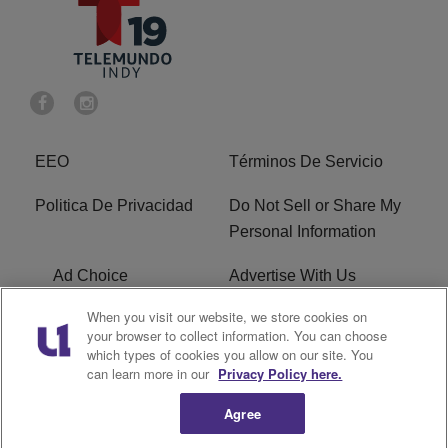
EEO
Términos De Servicio
Politica De Privacidad
Do Not Sell or Share My
Personal Information
Ad Choice
Advertise With Us
When you visit our website, we store cookies on
Terms of Service
R1 Digital
your browser to collect information. You can choose
which types of cookies you allow on our site. You
Closed Captioning
can learn more in our
Privacy Policy here.
Agree