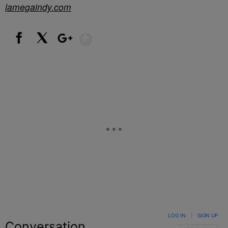
lamegaindy.com
Show More
Facebook
X
Google+
LOG IN
|
SIGN UP
Conversation