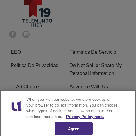
EEO
Términos De Servicio
Politica De Privacidad
Do Not Sell or Share My
Personal Information
Ad Choice
Advertise With Us
When you visit our website, we store cookies on
Terms of Service
R1 Digital
your browser to collect information. You can choose
which types of cookies you allow on our site. You
Closed Captioning
can learn more in our
Privacy Policy here.
Agree