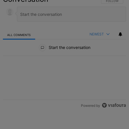
FOLLOW THIS C
FOLLOW
NEWEST
ALL COMMENTS
All Comments
Start the conversation
Powered by