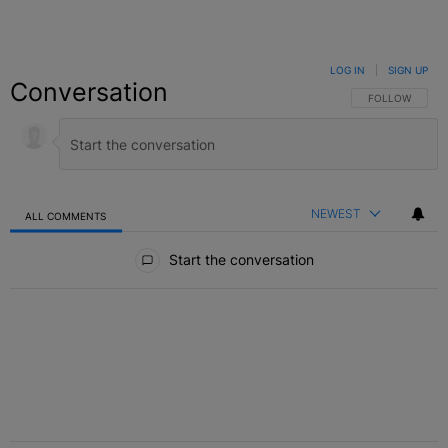
LOG IN
|
SIGN UP
Conversation
FOLLOW THIS C
FOLLOW
NEWEST
ALL COMMENTS
All Comments
Start the conversation