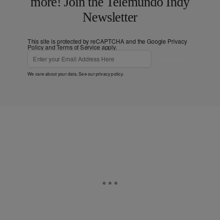
more! Join the Telemundo Indy
Newsletter
This site is protected by reCAPTCHA and the Google
Privacy
Policy
and
Terms of Service
apply.
Subscribe
We care about your data. See our
privacy policy
.