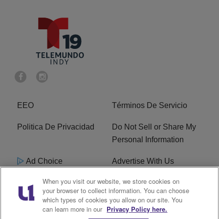
EEO
Términos De Servicio
Politica De Privacidad
Do Not Sell or Share My
Personal Information
Ad Choice
Advertise With Us
When you visit our website, we store cookies on
Terms of Service
R1 Digital
your browser to collect information. You can choose
which types of cookies you allow on our site. You
Closed Captioning
can learn more in our
Privacy Policy here.