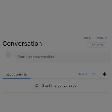
LOG IN
|
SIGN UP
Conversation
FOLLOW THIS C
FOLLOW
NEWEST
ALL COMMENTS
All Comments
Start the conversation