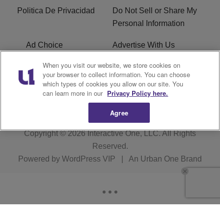
Politica De Privacidad
Do Not Sell or Share My
Personal Information
Ad Choice
Advertise With Us
When you visit our website, we store cookies on
Terms of Service
R1 Digital
your browser to collect information. You can choose
which types of cookies you allow on our site. You
Closed Captioning
can learn more in our
Privacy Policy here.
Agree
Copyright © 2026
Interactive One, LLC
. All Rights
Reserved.
Powered by
WordPress VIP
|
An Urban One Brand