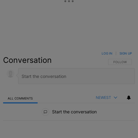
LOG IN
|
SIGN UP
Conversation
FOLLOW THIS C
FOLLOW
NEWEST
ALL COMMENTS
All Comments
Start the conversation