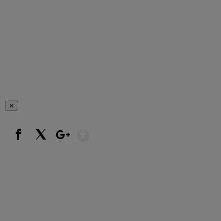
✕
Show More
Facebook
X
Google+