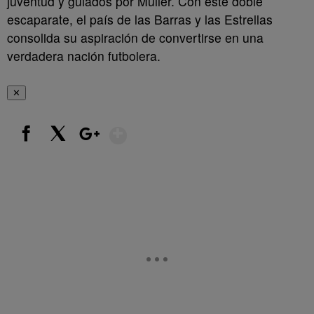
juventud y guiados por Müller. Con este doble
escaparate, el país de las Barras y las Estrellas
consolida su aspiración de convertirse en una
verdadera nación futbolera.
✕
Show More
Facebook
X
Google+