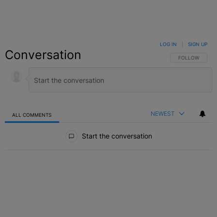
LOG IN
|
SIGN UP
Conversation
FOLLOW THIS C
FOLLOW
NEWEST
ALL COMMENTS
All Comments
Start the conversation