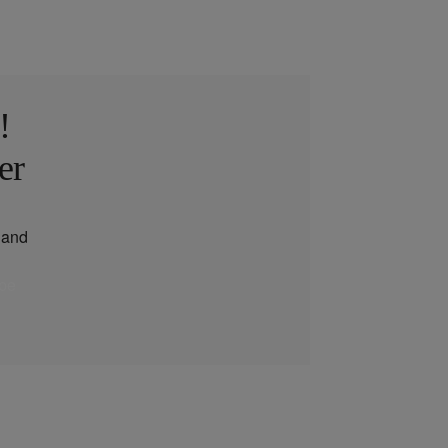
!
er
and
be