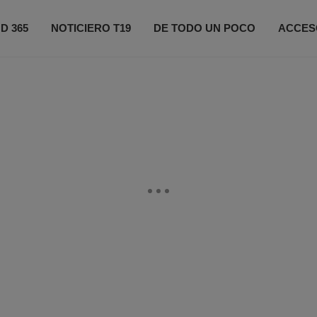
D 365
NOTICIERO T19
DE TODO UN POCO
ACCES
ONÉCTATE
PRÓXIMOS EVENTOS
FIFA 2026
CO