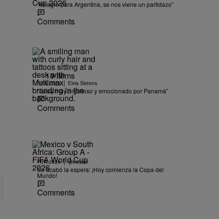
“Milagro para Argentina, se nos viene un partidazo”
Comments
10 Items
|
FIFA 2026
Elvia Skeens
“Estoy muy orgulloso y emocionado por Panamá”
Comments
|
FIFA 2026
@elviask
Se acabó la espera: ¡Hoy comienza la Copa del
Mundo!
Comments