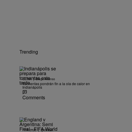
Trending
|
CLIMA
Diego Alfonso
Tormentas pondrán fin a la ola de calor en
Indianápolis
Comments
|
FIFA 2026
@elviask