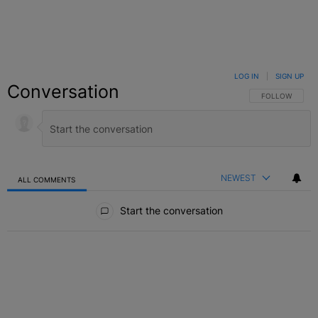
LOG IN
|
SIGN UP
Conversation
FOLLOW THIS C
FOLLOW
NEWEST
ALL COMMENTS
All Comments
Start the conversation