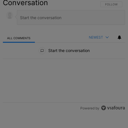
Conversation
FOLLOW THIS C
FOLLOW
NEWEST
ALL COMMENTS
All Comments
Start the conversation
Powered by