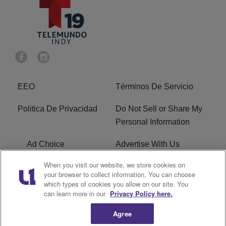
EEO
Términos De Servicio
Politica De Privacidad
Do Not Sell or Share My
Personal Information
Ad Choice
Advertise With Us
When you visit our website, we store cookies on
Terms of Service
R1 Digital
your browser to collect information. You can choose
which types of cookies you allow on our site. You
Closed Captioning
can learn more in our
Privacy Policy here.
Agree