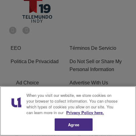
EEO
Términos De Servicio
Politica De Privacidad
Do Not Sell or Share My
Personal Information
Ad Choice
Advertise With Us
When you visit our website, we store cookies on
Terms of Service
R1 Digital
your browser to collect information. You can choose
which types of cookies you allow on our site. You
Closed Captioning
can learn more in our
Privacy Policy here.
Agree