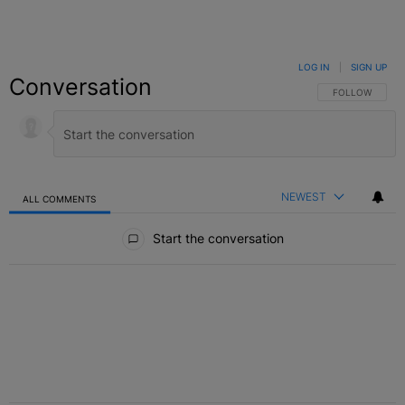
LOG IN
|
SIGN UP
Conversation
FOLLOW THIS C
FOLLOW
NEWEST
ALL COMMENTS
All Comments
Start the conversation