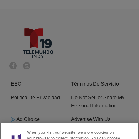
EEO
Términos De Servicio
Politica De Privacidad
Do Not Sell or Share My
Personal Information
Ad Choice
Advertise With Us
When you visit our website, we store cookies on
Terms of Service
R1 Digital
your browser to collect information. You can choose