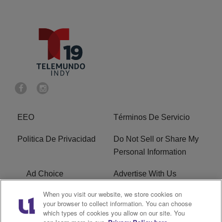
EEO
Términos De Servicio
Politica De Privacidad
Do Not Sell or Share My
Personal Information
Ad Choice
Advertise With Us
When you visit our website, we store cookies on
Terms of Service
R1 Digital
your browser to collect information. You can choose
which types of cookies you allow on our site. You
Closed Captioning