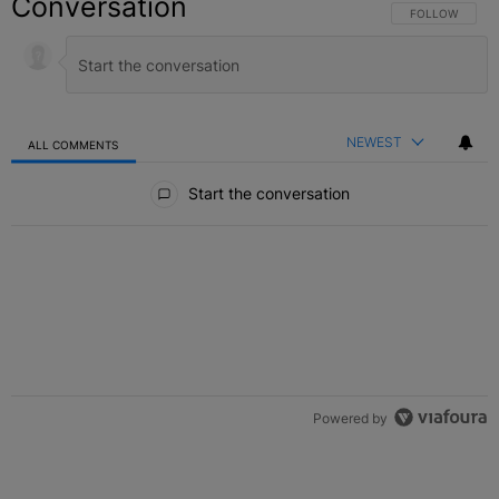
Conversation
FOLLOW THIS C
FOLLOW
NEWEST
ALL COMMENTS
All Comments
Start the conversation
Powered by