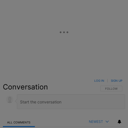
LOG IN
|
SIGN UP
Conversation
FOLLOW THIS C
FOLLOW
NEWEST
ALL COMMENTS