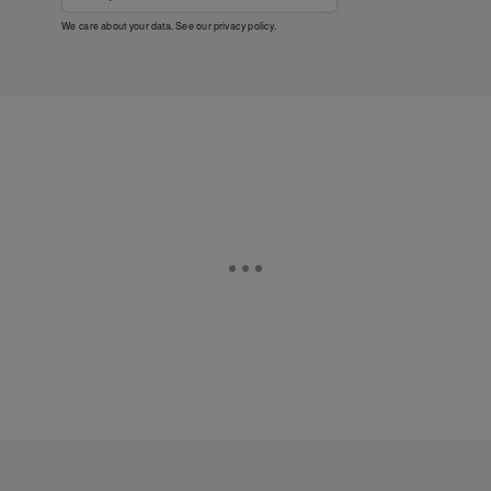
We care about your data. See our
privacy policy
.