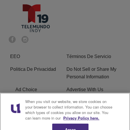
EEO
Términos De Servicio
Politica De Privacidad
Do Not Sell or Share My
Personal Information
Ad Choice
Advertise With Us
When you visit our website, we store cookies on
Terms of Service
R1 Digital
your browser to collect information. You can choose
which types of cookies you allow on our site. You
Closed Captioning
can learn more in our
Privacy Policy here.
Agree