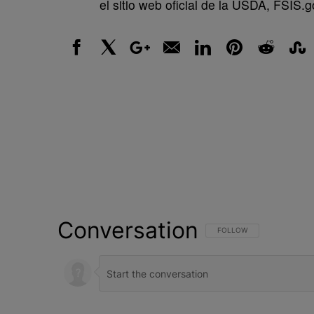
el sitio web oficial de la USDA, FSIS.g
Facebook
X
Google+
Email
LinkedIn
Pinterest
Reddit
Stumbl
Conversation
FOLLOW THIS CONVERSATI
FOLLOW