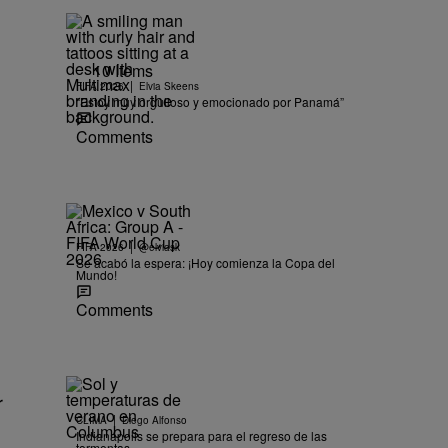
10 Items
|
FIFA 2026
Elvia Skeens
“Estoy muy orgulloso y emocionado por Panamá”
Comments
|
FIFA 2026
@elviask
Se acabó la espera: ¡Hoy comienza la Copa del
Mundo!
Comments
r
|
CLIMA
Diego Alfonso
Indianápolis se prepara para el regreso de las
tormentas