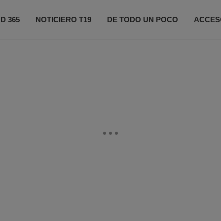
D 365
NOTICIERO T19
DE TODO UN POCO
ACCES
ONÉCTATE
PRÓXIMOS EVENTOS
FIFA 2026
CO