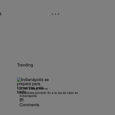
s
,
Trending
|
CLIMA
Diego Alfonso
Tormentas pondrán fin a la ola de calor en
Indianápolis
Comments