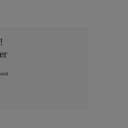
!
er
and
be