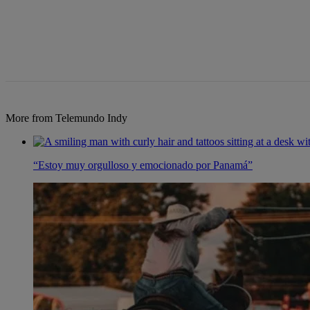
More from Telemundo Indy
“Estoy muy orgulloso y emocionado por Panamá”