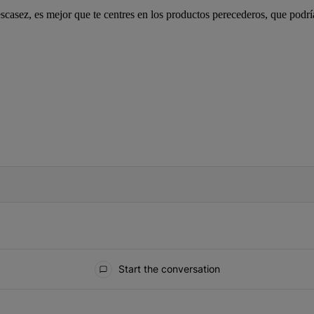
casez, es mejor que te centres en los productos perecederos, que podría
IFIED WHEN NEW COMMENTS ARE POSTED
Start the conversation