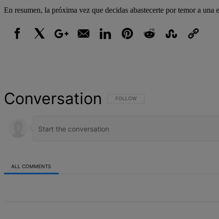
En resumen, la próxima vez que decidas abastecerte por temor a una es
Facebook
X
Google+
Email
LinkedIn
Pinterest
Reddit
StumbleUpon
Link
Conversation
FOLLOW THIS CONVERSATION TO BE NOT
FOLLOW
ALL COMMENTS
All Comments