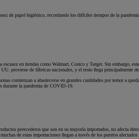
ez de papel higiénico, recordando los difíciles tiempos de la pandemia
a escasez en tiendas como Walmart, Costco y Target. Sin embargo, esta f
U. proviene de fábricas nacionales, y el resto llega principalmente de
ersonas comienzan a abastecerse en grandes cantidades por temor a que
das durante la pandemia de COVID-19.
productos perecederos que son en su mayoría importados, no afecta direc
 y muchas de estas importaciones llegan a través de los puertos afectad