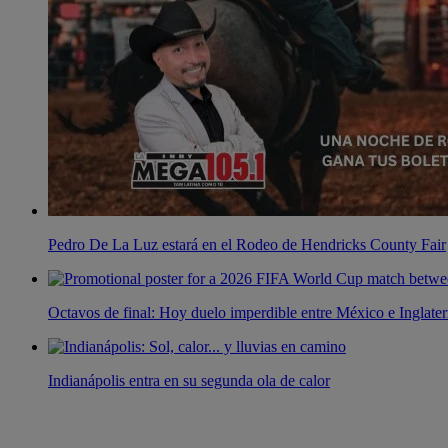
Pedro De La Luz estará en el Rodeo de Hendricks County Fair
Octavos de final: Hoy duelo imperdible entre México e Inglater
Indianápolis entra en su segunda ola de calor