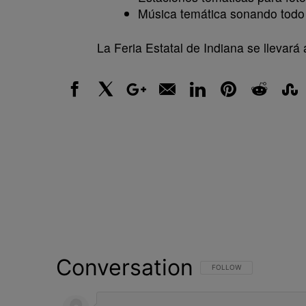
Música temática sonando todo e
La Feria Estatal de Indiana se llevará 
Facebook
X
Google+
Email
LinkedIn
Pinterest
Reddit
Stumbl
Conversation
FOLLOW THIS CONVERSATI
FOLLOW