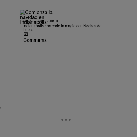
|
LOCAL
Diego Alfonso
Indianápolis enciende la magia con Noches de
Luces
Comments
,