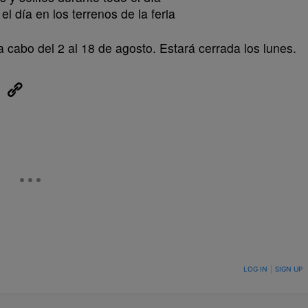
l día en los terrenos de la feria
a cabo del 2 al 18 de agosto. Estará cerrada los lunes.
eUpon
Link
ON TO BE NOTIFIED WHEN NEW COMMENTS ARE POSTED
LOG IN
|
SIGN UP