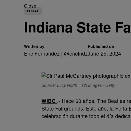
Close
LOCAL
Indiana State Fa
Written by
Published on
Eric Fernández | @ericfndz
June 25, 2024
Source: Lucy North – PA Images / Getty
WIBC
.- Hace 60 años, The Beatles r
State Fairgrounds. Este año, la Feria
celebración durante todo el día dedic