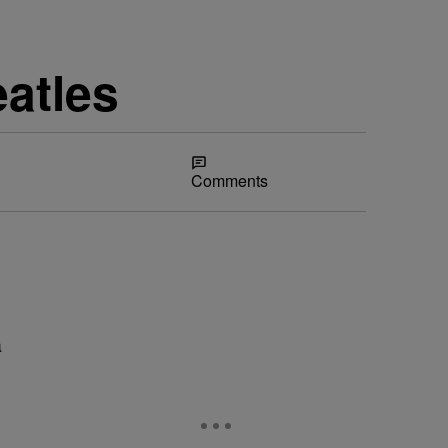
eatles
Share
Comments
a