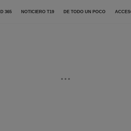
D 365
NOTICIERO T19
DE TODO UN POCO
ACCES
ONÉCTATE
PRÓXIMOS EVENTOS
FIFA 2026
CO