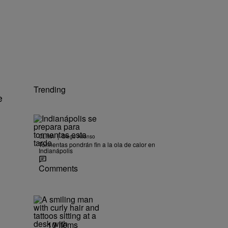
Trending
e
|
CLIMA
Diego Alfonso
Tormentas pondrán fin a la ola de calor en
Indianápolis
Comments
10 Items