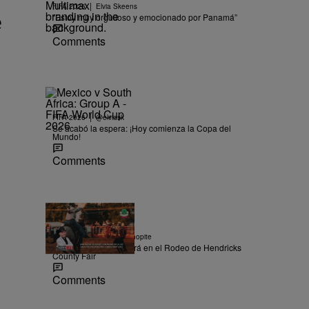
|
FIFA 2026
Elvia Skeens
e
“Estoy muy orgulloso y emocionado por Panamá”
Comments
|
FIFA 2026
@elviask
Se acabó la espera: ¡Hoy comienza la Copa del
Mundo!
Comments
|
CONCURSO
Ysabel Chopite
Pedro De La Luz estará en el Rodeo de Hendricks
County Fair
Comments