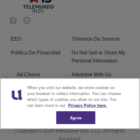
EEO
Términos De Servicio
Politica De Privacidad
Do Not Sell or Share My
Personal Information
Ad Choice
Advertise With Us
When you visit our website, we store cookies on
Terms of Service
R1 Digital
your browser to collect information. You can choose
which types of cookies you allow on our site. You
Closed Captioning
can learn more in our
Privacy Policy here.
Agree
Copyright © 2026
Interactive One, LLC
. All Rights
Reserved.