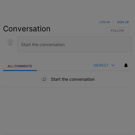
LOG IN
|
SIGN UP
Conversation
FOLLOW THIS C
FOLLOW
NEWEST
ALL COMMENTS
All Comments
Start the conversation