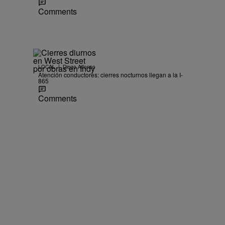
Comments
|
LOCAL
Diego Alfonso
Atención conductores: cierres nocturnos llegan a la I-
865
Comments