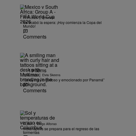
|
FIFA 2026
@elviask
Se acabó la espera: ¡Hoy comienza la Copa del
Mundo!
Comments
10 Items
|
FIFA 2026
Elvia Skeens
“Estoy muy orgulloso y emocionado por Panamá”
Comments
|
CLIMA
Diego Alfonso
Indianápolis se prepara para el regreso de las
tormentas