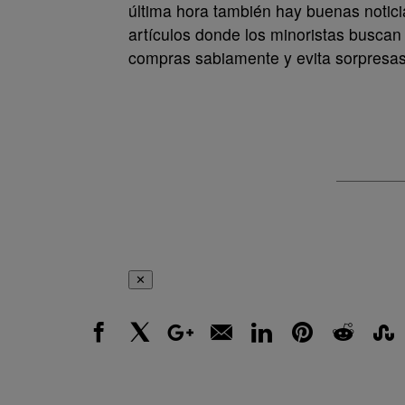
última hora también hay buenas notici
artículos donde los minoristas buscan 
compras sabiamente y evita sorpresa
✕
Facebook
X
Google+
Email
LinkedIn
Pinterest
Reddit
Stumbl