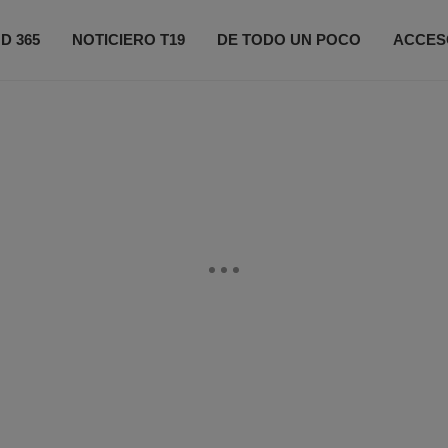
D 365
NOTICIERO T19
DE TODO UN POCO
ACCES
ONÉCTATE
PRÓXIMOS EVENTOS
FIFA 2026
CO