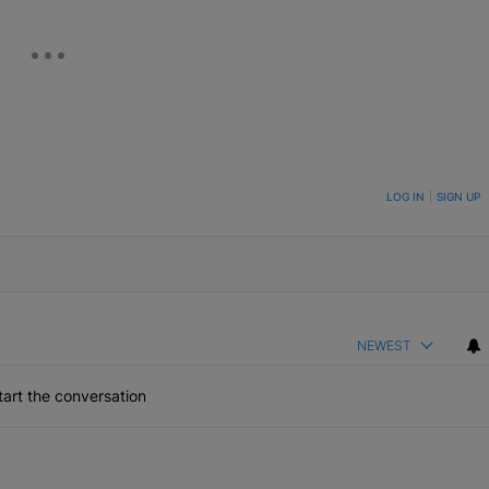
ON TO BE NOTIFIED WHEN NEW COMMENTS ARE POSTED
LOG IN
|
SIGN UP
NEWEST
art the conversation