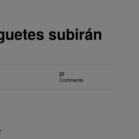
uguetes subirán
Share
Comments
r