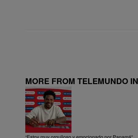
MORE FROM TELEMUNDO I
“Estoy muy orgulloso y emocionado por Panamá”